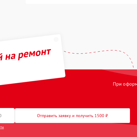
й на ремонт
При оформл
Отправить заявку и получить 1500 ₽
сти