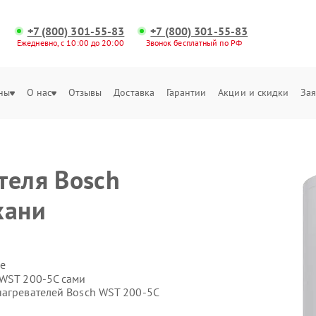
+7 (800) 301-55-83
+7 (800) 301-55-83
Ежедневно, с 10:00 до 20:00
Звонок бесплатный по РФ
ны
О нас
Отзывы
Доставка
Гарантии
Акции и скидки
Зая
теля Bosch
хани
е
 WST 200-5C сами
нагревателей Bosch WST 200-5C