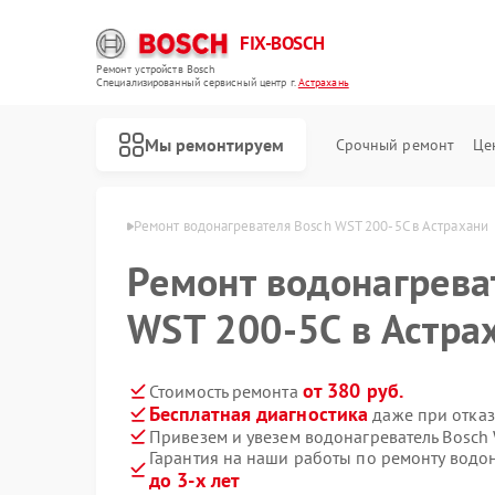
FIX-BOSCH
Ремонт устройств Bosch
Специализированный cервисный центр г.
Астрахань
Мы ремонтируем
Срочный ремонт
Це
й Bosch в Астрахани
Ремонт водонагревателя Bosch WST 200-5C в Астрахани
Ремонт водонагрева
WST 200-5C в Астра
от 380 руб.
Стоимость ремонта
Бесплатная диагностика
даже при отказ
Привезем и увезем водонагреватель Bosch
Гарантия на наши работы по ремонту водо
до 3-х лет
Ремонт стиральных машин Bosch
Ремонт посудомоечных машин Bosch
Ремонт духовых шкафов Bosch
Ремонт варочных панелей Bosch
Ремонт микроволновых печей Bosch
Ремонт парогенераторов Bosch
Ремонт сушильных автоматов Bosch
Ремонт морозильных камер Bosch
Ремонт сушильных машин Bosch