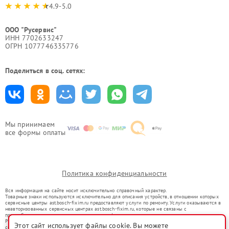
4.9-5.0
ООО "Русервис"
ИНН 7702633247
ОГРН 1077746335776
Поделиться в соц. сетях:
Мы принимаем
все формы оплаты
Политика конфиденциальности
Вся информация на сайте носит исключительно справочный характер.
Товарные знаки используются исключительно для описания устройств, в отношении которых
сервисные центры ast.bosch-fixim.ru предоставляют услуги по ремонту. Услуги оказываются в
неавторизованных сервисных центрах ast.bosch-fixim.ru, которые не связаны с
правообладателями товарных знаков или их официальными представителями.
Ремонт осуществляется для устройств, уже введенных в гражданский оборот в соответствии
Этот сайт использует файлы cookie. Вы можете
со статьей 1487 ГК РФ.