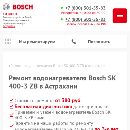
+7 (800) 301-55-83
Ежедневно, с 10:00 до 20:00
FIX-BOSCH
Ремонт устройств Bosch
+7 (800) 301-55-83
Специализированный
cервисный центр г.
Звонок бесплатный по РФ
Астрахань
Мы ремонтируем
Позвонить
ахани
Ремонт водонагревателя Bosch SK 400-3 ZB в Астрахани
Ремонт водонагревателя Bosch SK
400-3 ZB в Астрахани
от 380 руб.
Стоимость ремонта
Бесплатная диагностика
даже при отказе
Привезем и увезем водонагреватель Bosch SK
400-3 ZB сами
Ремонт посудомоечных машин Bosch
Ремонт варочных панелей Bosch
Ремонт морозильных камер Bosch
Ремонт стиральных машин Bosch
Ремонт микроволновых печей Bosch
Ремонт сушильных автоматов Bosch
Ремонт сушильных машин Bosch
Гарантия на наши работы по ремонту
до 3-х лет
водонагревателей Bosch SK 400-3 ZB