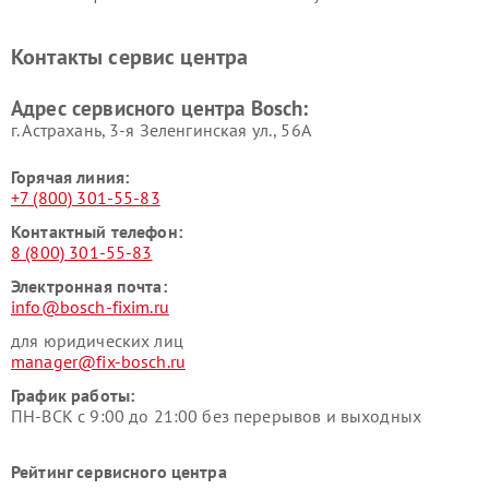
Ремонт микроволновых
Ремонт парогенераторов
печей Bosch
Bosch
Контакты сервис центра
Ремонт сушильных автоматов
Ремонт морозильных камер
Bosch
Bosch
Адрес сервисного центра Bosch:
г. Астрахань, 3-я Зеленгинская ул., 56А
Горячая линия:
+7 (800) 301-55-83
Контактный телефон:
8 (800) 301-55-83
Электронная почта:
info@bosch-fixim.ru
для юридических лиц
manager@fix-bosch.ru
График работы:
ПН-ВСК с 9:00 до 21:00 без перерывов и выходных
Рейтинг сервисного центра