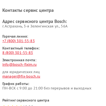
Ремонт микроволновых
Ремонт парогенераторов
печей Bosch
Bosch
Контакты сервис центра
Ремонт сушильных автоматов
Ремонт морозильных камер
Bosch
Bosch
Адрес сервисного центра Bosch:
г. Астрахань, 3-я Зеленгинская ул., 56А
Горячая линия:
+7 (800) 301-55-83
Контактный телефон:
8 (800) 301-55-83
Электронная почта:
info@bosch-fixim.ru
для юридических лиц
manager@fix-bosch.ru
График работы:
ПН-ВСК с 9:00 до 21:00 без перерывов и выходных
Рейтинг сервисного центра