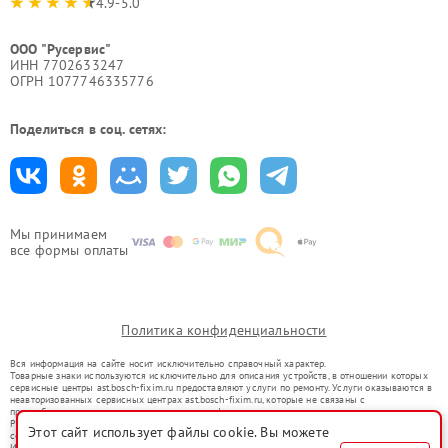
4.9-5.0
ООО "Русервис"
ИНН 7702633247
ОГРН 1077746335776
Поделиться в соц. сетях:
Мы принимаем
все формы оплаты
Политика конфиденциальности
Вся информация на сайте носит исключительно справочный характер.
Товарные знаки используются исключительно для описания устройств, в отношении которых
сервисные центры ast.bosch-fixim.ru предоставляют услуги по ремонту. Услуги оказываются в
неавторизованных сервисных центрах ast.bosch-fixim.ru, которые не связаны с
правообладателями товарных знаков или их официальными представителями.
Ремонт осуществляется для устройств, уже введенных в гражданский оборот в соответствии
Этот сайт использует файлы cookie. Вы можете
со статьей 1487 ГК РФ.
Использование товарных знаков не преследует цели индивидуализации услуг или введения