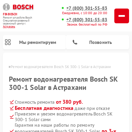
+7 (800) 301-55-83
Ежедневно, с 10:00 до 20:00
FIX-BOSCH
Ремонт устройств Bosch
+7 (800) 301-55-83
Специализированный
cервисный центр г.
Звонок бесплатный по РФ
Астрахань
Мы ремонтируем
Позвонить
ахани
Ремонт водонагревателя Bosch SK 300-1 Solar в Астрахани
Ремонт водонагревателя Bosch SK
300-1 Solar в Астрахани
от 380 руб.
Стоимость ремонта
Бесплатная диагностика
даже при отказе
Привезем и увезем водонагреватель Bosch SK
300-1 Solar сами
Ремонт посудомоечных машин Bosch
Ремонт варочных панелей Bosch
Ремонт морозильных камер Bosch
Ремонт стиральных машин Bosch
Ремонт микроволновых печей Bosch
Ремонт сушильных автоматов Bosch
Ремонт сушильных машин Bosch
Гарантия на наши работы по ремонту
до 3-х
водонагревателей Bosch SK 300-1 Solar