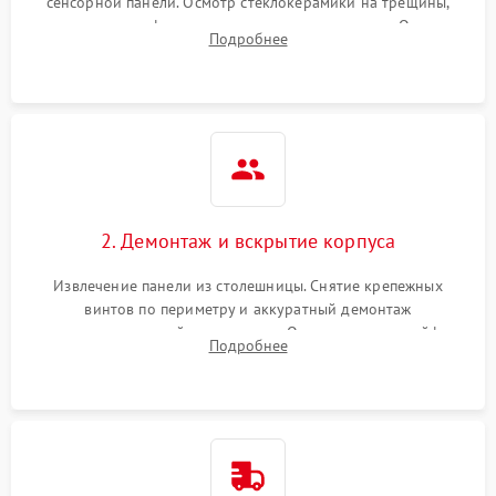
сенсорной панели. Осмотр стеклокерамики на трещины,
проверка конфорок на равномерность нагрева. Опрос
Подробнее
клиента о симптомах (не включается, не видит посуду,
щелкает).
2. Демонтаж и вскрытие корпуса
Извлечение панели из столешницы. Снятие крепежных
винтов по периметру и аккуратный демонтаж
стеклокерамической поверхности. Отсоединение шлейфов
Подробнее
сенсорного блока для доступа к силовым платам, катушкам
или ТЭНам.