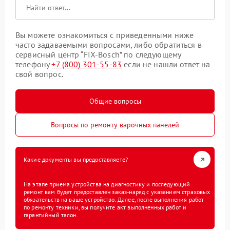
Вы можете ознакомиться с приведенными ниже
часто задаваемыми вопросами, либо обратиться в
сервисный центр “FIX-Bosch” по следующему
телефону
+7 (800) 301-55-83
если не нашли ответ на
свой вопрос.
Общие вопросы
Вопросы по ремонту варочных панелей
Какие документы вы предоставляете?
На этапе приема устройства на диагностику и последующий
ремонт вам будет предоставлен заказ-наряд с указанием страховых
обязательств на ваше устройство. Далее, после выполнения работ
по ремонту техники, вы получите акт выполненных работ и
гарантийный талон.