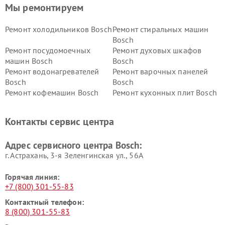
Мы ремонтируем
Ремонт холодильников Bosch
Ремонт стиральных машин
Bosch
Ремонт посудомоечных
Ремонт духовых шкафов
машин Bosch
Bosch
Ремонт водонагревателей
Ремонт варочных панелей
Bosch
Bosch
Ремонт кофемашин Bosch
Ремонт кухонных плит Bosch
Ремонт микроволновых
Ремонт парогенераторов
печей Bosch
Bosch
Контакты сервис центра
Ремонт сушильных автоматов
Ремонт морозильных камер
Bosch
Bosch
Адрес сервисного центра Bosch:
г. Астрахань, 3-я Зеленгинская ул., 56А
Горячая линия:
+7 (800) 301-55-83
Контактный телефон:
8 (800) 301-55-83