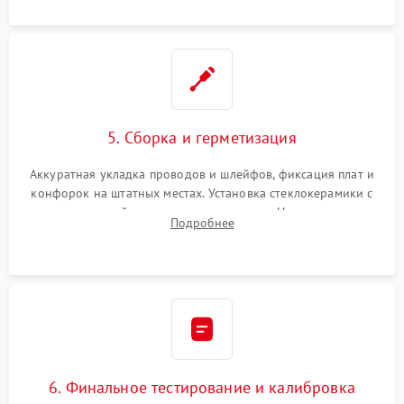
проводки.
5. Сборка и герметизация
Аккуратная укладка проводов и шлейфов, фиксация плат и
конфорок на штатных местах. Установка стеклокерамики с
проверкой равномерности зазоров. Нанесение
Подробнее
термостойкого герметика или укладка уплотнительной
ленты по контуру.
6. Финальное тестирование и калибровка