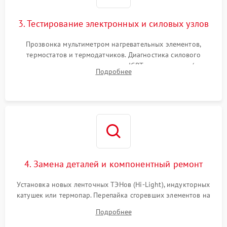
3. Тестирование электронных и силовых узлов
Прозвонка мультиметром нагревательных элементов,
термостатов и термодатчиков. Диагностика силового
модуля, реле, диодных мостов и IGBT-транзисторов (для
Подробнее
индукции). Проверка кранов и газ-контроля (для газовых
панелей).
4. Замена деталей и компонентный ремонт
Установка новых ленточных ТЭНов (Hi-Light), индукторных
катушек или термопар. Перепайка сгоревших элементов на
плате управления, восстановление токопроводящих
Подробнее
дорожек. Очистка контактов и замена поврежденной