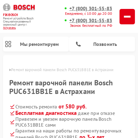
+7 (800) 301-55-83
Ежедневно, с 10:00 до 20:00
FIX-BOSCH
Ремонт устройств Bosch
+7 (800) 301-55-83
Специализированный
cервисный центр г.
Звонок бесплатный по РФ
Астрахань
Мы ремонтируем
Позвонить
ахани
Ремонт варочной панели Bosch PUC631BB1E в Астрахани
Ремонт варочной панели Bosch
PUC631BB1E в Астрахани
от 580 руб.
Стоимость ремонта
Бесплатная диагностика
даже при отказе
Привезем и увезем варочную панель Bosch
PUC631BB1E сами
Ремонт посудомоечных машин Bosch
Ремонт водонагревателей Bosch
Ремонт морозильных камер Bosch
Ремонт стиральных машин Bosch
Ремонт микроволновых печей Bosch
Ремонт сушильных автоматов Bosch
Ремонт сушильных машин Bosch
Гарантия на наши работы по ремонту варочных
до 3-х лет
панелей Bosch PUC631BB1E