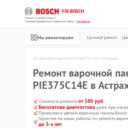
FIX-BOSCH
Ремонт устройств Bosch
Специализированный cервисный центр г.
Астрахань
Мы ремонтируем
Срочный ремонт
Це
ch в Астрахани
Ремонт варочной панели Bosch PIE375C14E в Астрахани
Ремонт варочной па
PIE375C14E в Астра
от 580 руб.
Стоимость ремонта
Бесплатная диагностика
даже при отказ
Привезем и увезем варочную панель Bosch
Гарантия на наши работы по ремонту варо
до 3-х лет
Ремонт стиральных машин Bosch
Ремонт посудомоечных машин Bosch
Ремонт духовых шкафов Bosch
Ремонт водонагревателей Bosch
Ремонт микроволновых печей Bosch
Ремонт парогенераторов Bosch
Ремонт сушильных автоматов Bosch
Ремонт морозильных камер Bosch
Ремонт сушильных машин Bosch