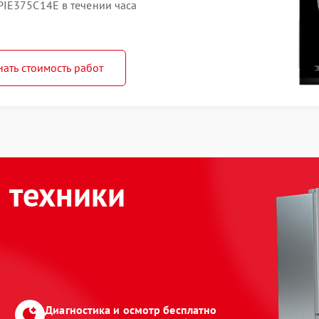
IE375C14E в течении часа
нать стоимость работ
 техники
Диагностика и осмотр бесплатно