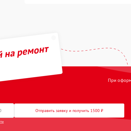
й на ремонт
При оформл
Отправить заявку и получить 1500 ₽
сти