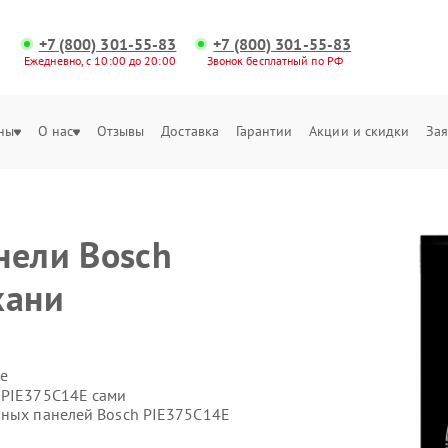
+7 (800) 301-55-83
+7 (800) 301-55-83
Ежедневно, с 10:00 до 20:00
Звонок бесплатный по РФ
ны
О нас
Отзывы
Доставка
Гарантии
Акции и скидки
Зая
нели Bosch
хани
е
 PIE375C14E сами
чных панелей Bosch PIE375C14E