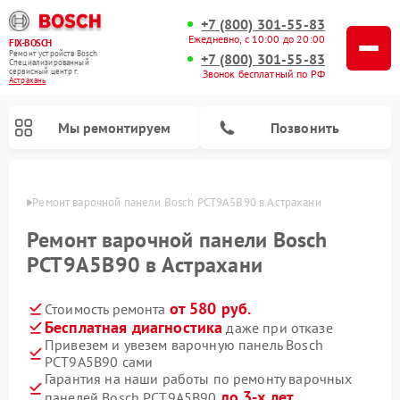
+7 (800) 301-55-83
Ежедневно, с 10:00 до 20:00
FIX-BOSCH
Ремонт устройств Bosch
+7 (800) 301-55-83
Специализированный
cервисный центр г.
Звонок бесплатный по РФ
Астрахань
Мы ремонтируем
Позвонить
ахани
Ремонт варочной панели Bosch PCT9A5B90 в Астрахани
Ремонт варочной панели Bosch
PCT9A5B90 в Астрахани
от 580 руб.
Стоимость ремонта
Бесплатная диагностика
даже при отказе
Привезем и увезем варочную панель Bosch
PCT9A5B90 сами
Ремонт посудомоечных машин Bosch
Ремонт водонагревателей Bosch
Ремонт морозильных камер Bosch
Ремонт стиральных машин Bosch
Ремонт микроволновых печей Bosch
Ремонт сушильных автоматов Bosch
Ремонт сушильных машин Bosch
Гарантия на наши работы по ремонту варочных
до 3-х лет
панелей Bosch PCT9A5B90