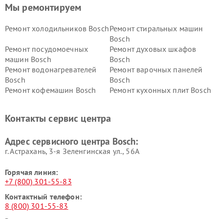
Мы ремонтируем
Ремонт холодильников Bosch
Ремонт стиральных машин
Bosch
Ремонт посудомоечных
Ремонт духовых шкафов
машин Bosch
Bosch
Ремонт водонагревателей
Ремонт варочных панелей
Bosch
Bosch
Ремонт кофемашин Bosch
Ремонт кухонных плит Bosch
Ремонт микроволновых
Ремонт парогенераторов
печей Bosch
Bosch
Контакты сервис центра
Ремонт сушильных автоматов
Ремонт морозильных камер
Bosch
Bosch
Адрес сервисного центра Bosch:
г. Астрахань, 3-я Зеленгинская ул., 56А
Горячая линия:
+7 (800) 301-55-83
Контактный телефон:
8 (800) 301-55-83