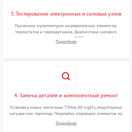
3. Тестирование электронных и силовых узлов
Прозвонка мультиметром нагревательных элементов,
термостатов и термодатчиков. Диагностика силового
модуля, реле, диодных мостов и IGBT-транзисторов (для
Подробнее
индукции). Проверка кранов и газ-контроля (для газовых
панелей).
4. Замена деталей и компонентный ремонт
Установка новых ленточных ТЭНов (Hi-Light), индукторных
катушек или термопар. Перепайка сгоревших элементов на
плате управления, восстановление токопроводящих
Подробнее
дорожек. Очистка контактов и замена поврежденной