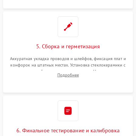
проводки.
5. Сборка и герметизация
Аккуратная укладка проводов и шлейфов, фиксация плат и
конфорок на штатных местах. Установка стеклокерамики с
проверкой равномерности зазоров. Нанесение
Подробнее
термостойкого герметика или укладка уплотнительной
ленты по контуру.
6. Финальное тестирование и калибровка