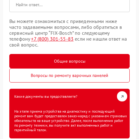
Вы можете ознакомиться с приведенными ниже
часто задаваемыми вопросами, либо обратиться в
сервисный центр “FIX-Bosch” по следующему
телефону
+7 (800) 301-55-83
если не нашли ответ на
свой вопрос.
Общие вопросы
Вопросы по ремонту варочных панелей
Какие документы вы предоставляете?
На этапе приема устройства на диагностику и последующий
ремонт вам будет предоставлен заказ-наряд с указанием страховых
обязательств на ваше устройство. Далее, после выполнения работ
по ремонту техники, вы получите акт выполненных работ и
гарантийный талон.