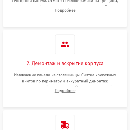
сенсорной панели. Осмотр стеклокерамики на трещины,
проверка конфорок на равномерность нагрева. Опрос
Подробнее
клиента о симптомах (не включается, не видит посуду,
щелкает).
2. Демонтаж и вскрытие корпуса
Извлечение панели из столешницы. Снятие крепежных
винтов по периметру и аккуратный демонтаж
стеклокерамической поверхности. Отсоединение шлейфов
Подробнее
сенсорного блока для доступа к силовым платам, катушкам
или ТЭНам.