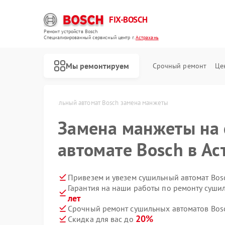
FIX-BOSCH
Ремонт устройств Bosch
Специализированный cервисный центр г.
Астрахань
Мы ремонтируем
Срочный ремонт
Це
h в Астрахани
Сушильный автомат Bosch замена манжеты
Замена манжеты на
автомате Bosch в Ас
Привезем и увезем сушильный автомат Bos
Гарантия на наши работы по ремонту суши
лет
Срочный ремонт сушильных автоматов Bosc
20%
Скидка для вас до
Ремонт стиральных машин Bosch
Ремонт посудомоечных машин Bosch
Ремонт духовых шкафов Bosch
Ремонт водонагревателей Bosch
Ремонт варочных панелей Bosch
Ремонт микроволновых печей Bosch
Ремонт парогенераторов Bosch
Ремонт морозильных камер Bosch
Ремонт сушильных машин Bosch