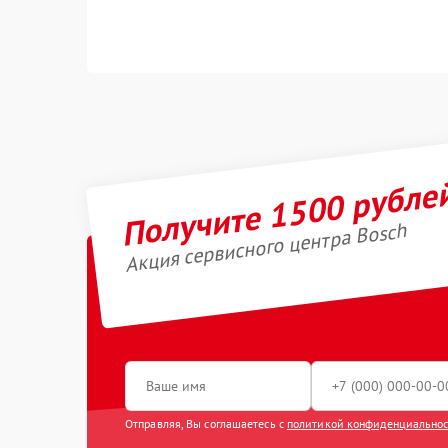
Получите 1500 рубле
Акция сервисного центра Bosch
Отправляя, Вы соглашаетесь с
политикой конфиденциально