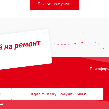
Показать все услуги
й на ремонт
При оформл
Отправить заявку и получить 1500 ₽
сти