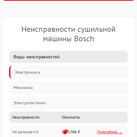
Неисправности сушильной
машины Bosch
Виды неисправностей
Электроника
Механика
Электропитание
Неисправности
Стоимость
Нагрев
Не включается
1700 ₽
Подробнее →
Механические повреждения