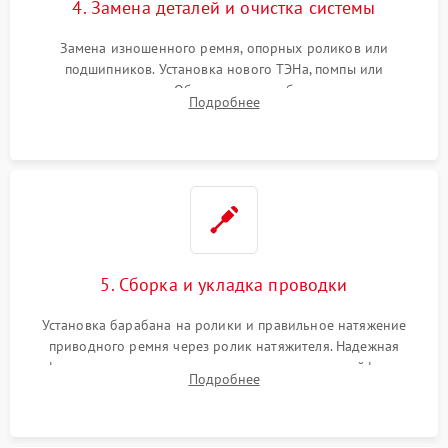
4. Замена деталей и очистка системы
Замена изношенного ремня, опорных роликов или
подшипников. Установка нового ТЭНа, помпы или
термодатчиков. Обязательная глубокая очистка
Подробнее
конденсатора, крыльчатки вентилятора и воздуховодов от
ворса. Восстановление платы управления.
5. Сборка и укладка проводки
Установка барабана на ролики и правильное натяжение
приводного ремня через ролик натяжителя. Надежная
фиксация всех узлов, подключение клемм и шлейфов к
Подробнее
модулю управления. Монтаж корпусных панелей, люка и
верхней крышки устройства.