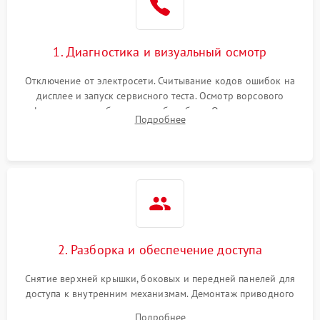
Не завершает программу
1500 ₽
Подробнее →
Зависает программа
1500 ₽
Подробнее →
1. Диагностика и визуальный осмотр
Отключение от электросети. Считывание кодов ошибок на
Ошибка на дисплее
1290 ₽
Подробнее →
дисплее и запуск сервисного теста. Осмотр ворсового
фильтра, теплообменника и барабана. Опрос клиента о
Подробнее
неисправностях (не сушит, не крутит барабан, сильно шумит
или выдает ошибку).
2. Разборка и обеспечение доступа
Снятие верхней крышки, боковых и передней панелей для
доступа к внутренним механизмам. Демонтаж приводного
ремня, панели управления и защитных кожухов.
Подробнее