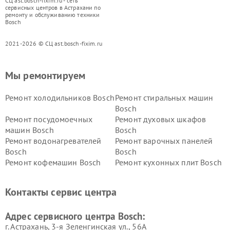
СЦ ast.bosch-fixim.ru - сеть
сервисных центров в Астрахани по
ремонту и обслуживанию техники
Bosch
2021-2026 © СЦ ast.bosch-fixim.ru
Мы ремонтируем
Ремонт холодильников Bosch
Ремонт стиральных машин
Bosch
Ремонт посудомоечных
Ремонт духовых шкафов
машин Bosch
Bosch
Ремонт водонагревателей
Ремонт варочных панелей
Bosch
Bosch
Ремонт кофемашин Bosch
Ремонт кухонных плит Bosch
Ремонт микроволновых
Ремонт парогенераторов
печей Bosch
Bosch
Контакты сервис центра
Ремонт сушильных автоматов
Ремонт морозильных камер
Bosch
Bosch
Адрес сервисного центра Bosch:
г. Астрахань, 3-я Зеленгинская ул., 56А