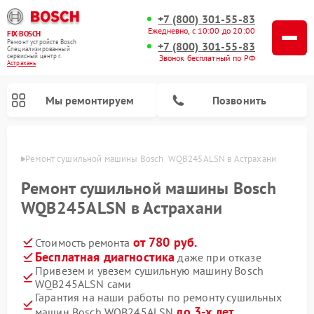
+7 (800) 301-55-83
Ежедневно, с 10:00 до 20:00
FIX-BOSCH
Ремонт устройств Bosch
+7 (800) 301-55-83
Специализированный
cервисный центр г.
Звонок бесплатный по РФ
Астрахань
Мы ремонтируем
Позвонить
ахани
Ремонт сушильной машины Bosch  WQB245ALSN в Астрахани
Ремонт сушильной машины Bosch
WQB245ALSN в Астрахани
от 780 руб.
Стоимость ремонта
Бесплатная диагностика
даже при отказе
Привезем и увезем сушильную машину Bosch
WQB245ALSN сами
Ремонт посудомоечных машин Bosch
Ремонт водонагревателей Bosch
Ремонт микроволновых печей Bosch
Ремонт сушильных автоматов Bosch
Ремонт стиральных машин Bosch
Ремонт варочных панелей Bosch
Ремонт морозильных камер Bosch
Гарантия на наши работы по ремонту сушильных
до 3-х лет
машин Bosch WQB245ALSN