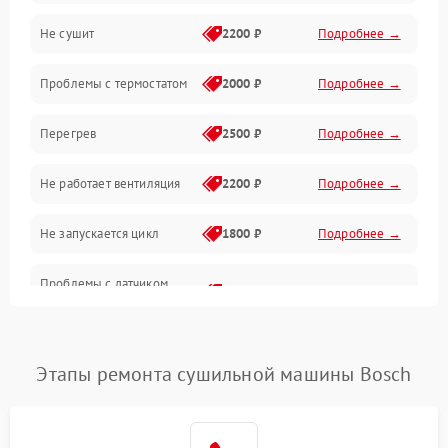
Не сушит
2200 ₽
Подробнее →
Оптика
Проблемы с термостатом
2000 ₽
Подробнее →
Программное обеспечение
Перегрев
2500 ₽
Подробнее →
Датчики
Не работает вентиляция
2200 ₽
Подробнее →
Безопасность
Не запускается цикл
1800 ₽
Подробнее →
Проблемы с датчиком
2500 ₽
Подробнее →
влажности
Не работает нагреватель
2500 ₽
Подробнее →
Этапы ремонта сушильной машины Bosch
Проблемы с блоком
1800 ₽
Подробнее →
управления