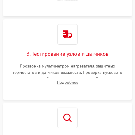
Обеспечение свободного доступа к ТЭНу, компрессору,
двигателю и дренажной помпе.
3. Тестирование узлов и датчиков
Прозвонка мультиметром нагревателя, защитных
термостатов и датчиков влажности. Проверка пускового
конденсатора, обмоток мотора и помпы. Для машин с
Подробнее
тепловым насосом — диагностика работы компрессора и
оценка циркуляции хладагента.