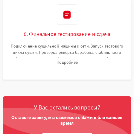
6. Финальное тестирование и сдача
Подключение сушильной машины к сети. Запуск тестового
цикла сушки. Проверка реверса барабана, стабильности
набора температуры, работы дренажного насоса (откачка
Подробнее
конденсата) и отсутствия посторонних скрипов, стуков или
вибраций.
У Вас остались вопросы?
Оставьте заявку, мы свяжемся с Вами в ближайшее
время