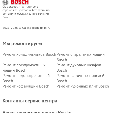
СЦ ast.bosch-fixim.ru - сеть
сервисных центров в Астрахани по
ремонту и обслуживанию техники
Bosch
2021-2026 © СЦ ast.bosch-fixim.ru
Мы ремонтируем
Ремонт холодильников Bosch
Ремонт стиральных машин
Bosch
Ремонт посудомоечных
Ремонт духовых шкафов
машин Bosch
Bosch
Ремонт водонагревателей
Ремонт варочных панелей
Bosch
Bosch
Ремонт кофемашин Bosch
Ремонт кухонных плит Bosch
Ремонт микроволновых
Ремонт парогенераторов
печей Bosch
Bosch
Контакты сервис центра
Ремонт сушильных автоматов
Ремонт морозильных камер
Bosch
Bosch
Адрес сервисного центра Bosch: