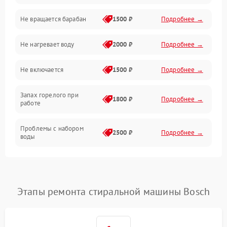
Не вращается барабан
1500 ₽
Подробнее →
Слив
Не нагревает воду
2000 ₽
Подробнее →
Программное обеспечение
Не включается
1500 ₽
Подробнее →
Запах горелого при
1800 ₽
Подробнее →
работе
Проблемы с набором
2500 ₽
Подробнее →
воды
Замена ТЭНа
2200 ₽
Подробнее →
Замена платы управления
2200 ₽
Подробнее →
Этапы ремонта стиральной машины Bosch