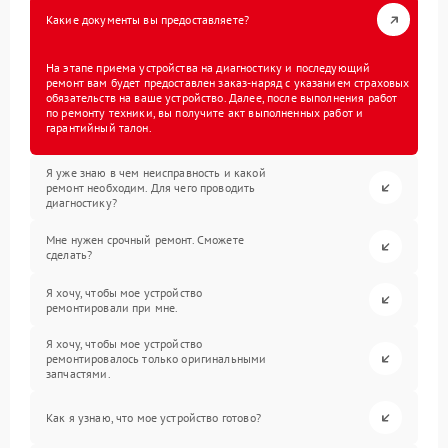
Какие документы вы предоставляете?
На этапе приема устройства на диагностику и последующий
ремонт вам будет предоставлен заказ-наряд с указанием страховых
обязательств на ваше устройство. Далее, после выполнения работ
по ремонту техники, вы получите акт выполненных работ и
гарантийный талон.
Я уже знаю в чем неисправность и какой
ремонт необходим. Для чего проводить
диагностику?
Мне нужен срочный ремонт. Сможете
сделать?
Я хочу, чтобы мое устройство
ремонтировали при мне.
Я хочу, чтобы мое устройство
ремонтировалось только оригинальными
запчастями.
Как я узнаю, что мое устройство готово?