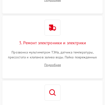
Подробнее
крестовины на износ, а манжеты люка на разрывы.
3. Ремонт электроники и электрики
Прозвонка мультиметром ТЭНа, датчика температуры,
прессостата и клапанов залива воды. Пайка поврежденных
дорожек или замена симисторов на плате управления.
Подробнее
Восстановление целостности проводки и контактов.