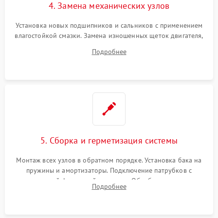
4. Замена механических узлов
Установка новых подшипников и сальников с применением
влагостойкой смазки. Замена изношенных щеток двигателя,
порванного ремня привода, неисправного сливного насоса
Подробнее
или поврежденной резиновой манжеты.
5. Сборка и герметизация системы
Монтаж всех узлов в обратном порядке. Установка бака на
пружины и амортизаторы. Подключение патрубков с
надежной фиксацией хомутами. Обработка стыков
Подробнее
герметиком для предотвращения возможных протечек воды.