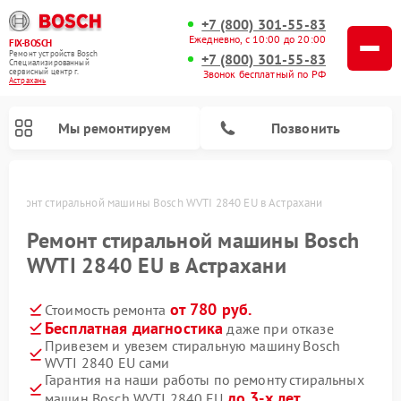
+7 (800) 301-55-83
Ежедневно, с 10:00 до 20:00
FIX-BOSCH
Ремонт устройств Bosch
+7 (800) 301-55-83
Специализированный
cервисный центр г.
Звонок бесплатный по РФ
Астрахань
Мы ремонтируем
Позвонить
Ремонт стиральной машины Bosch WVTI 2840 EU в Астрахани
Ремонт стиральной машины Bosch
WVTI 2840 EU в Астрахани
от 780 руб.
Стоимость ремонта
Бесплатная диагностика
даже при отказе
Привезем и увезем стиральную машину Bosch
WVTI 2840 EU сами
Ремонт варочных панелей Bosch
Ремонт морозильных камер Bosch
Ремонт посудомоечных машин Bosch
Ремонт водонагревателей Bosch
Ремонт микроволновых печей Bosch
Ремонт сушильных автоматов Bosch
Ремонт сушильных машин Bosch
Гарантия на наши работы по ремонту стиральных
до 3-х лет
машин Bosch WVTI 2840 EU