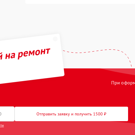
й на ремонт
При оформл
Отправить заявку и получить 1500 ₽
сти