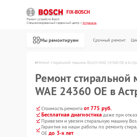
FIX-BOSCH
Ремонт устройств Bosch
Специализированный cервисный центр г.
Астрахань
Мы ремонтируем
Срочный ремонт
Це
 Bosch в Астрахани
Ремонт стиральной машины Bosch WAE 24360 OE в Астр
Ремонт стиральной
WAE 24360 OE в Аст
от 775 руб.
Стоимость ремонта
Бесплатная диагностика
даже при отказ
Привезем и увезем стиральную машину Bo
Гарантия на наши работы по ремонту стир
до 3-х лет
OE
Ремонт посудомоечных машин Bosch
Ремонт духовых шкафов Bosch
Ремонт водонагревателей Bosch
Ремонт варочных панелей Bosch
Ремонт микроволновых печей Bosch
Ремонт парогенераторов Bosch
Ремонт сушильных автоматов Bosch
Ремонт морозильных камер Bosch
Ремонт сушильных машин Bosch