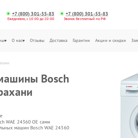
+7 (800) 301-55-83
+7 (800) 301-55-83
Ежедневно, с 10:00 до 20:00
Звонок бесплатный по РФ
ны
О нас
Отзывы
Доставка
Гарантии
Акции и скидки
Зая
ахани
 машины Bosch
рахани
е
sch WAE 24360 OE сами
альных машин Bosch WAE 24360