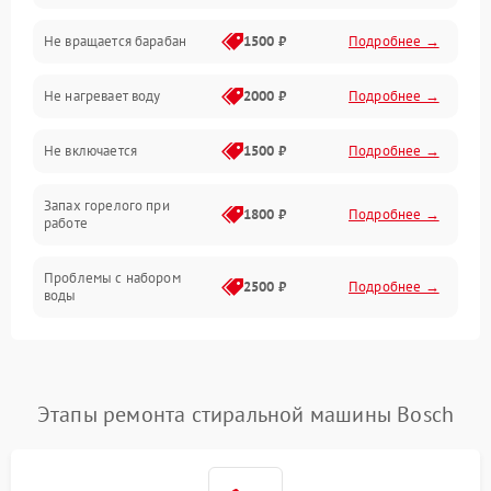
Не вращается барабан
1500 ₽
Подробнее →
Слив
Не нагревает воду
2000 ₽
Подробнее →
Программное обеспечение
Не включается
1500 ₽
Подробнее →
Запах горелого при
1800 ₽
Подробнее →
работе
Проблемы с набором
2500 ₽
Подробнее →
воды
Замена ТЭНа
2200 ₽
Подробнее →
Замена платы управления
2200 ₽
Подробнее →
Этапы ремонта стиральной машины Bosch