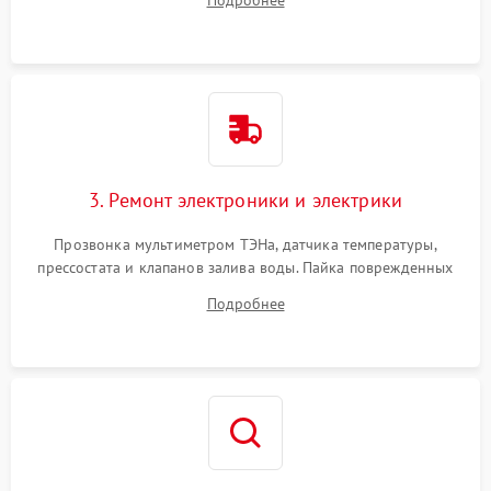
Подробнее
крестовины на износ, а манжеты люка на разрывы.
3. Ремонт электроники и электрики
Прозвонка мультиметром ТЭНа, датчика температуры,
прессостата и клапанов залива воды. Пайка поврежденных
дорожек или замена симисторов на плате управления.
Подробнее
Восстановление целостности проводки и контактов.