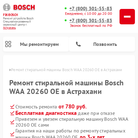
+7 (800) 301-55-83
Ежедневно, с 10:00 до 20:00
FIX-BOSCH
Ремонт устройств Bosch
+7 (800) 301-55-83
Специализированный
cервисный центр г.
Звонок бесплатный по РФ
Астрахань
Мы ремонтируем
Позвонить
ахани
Ремонт стиральной машины Bosch WAA 20260 OE в Астрахани
Ремонт стиральной машины Bosch
WAA 20260 OE в Астрахани
от 780 руб.
Стоимость ремонта
Бесплатная диагностика
даже при отказе
Привезем и увезем стиральную машину Bosch WAA
20260 OE сами
Ремонт варочных панелей Bosch
Ремонт морозильных камер Bosch
Ремонт посудомоечных машин Bosch
Ремонт водонагревателей Bosch
Ремонт микроволновых печей Bosch
Ремонт сушильных автоматов Bosch
Ремонт сушильных машин Bosch
Гарантия на наши работы по ремонту стиральных
до 3-х лет
машин Bosch WAA 20260 OE