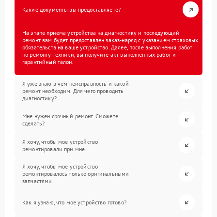
Какие документы вы предоставляете?
На этапе приема устройства на диагностику и последующий
ремонт вам будет предоставлен заказ-наряд с указанием страховых
обязательств на ваше устройство. Далее, после выполнения работ
по ремонту техники, вы получите акт выполненных работ и
гарантийный талон.
Я уже знаю в чем неисправность и какой
ремонт необходим. Для чего проводить
диагностику?
Мне нужен срочный ремонт. Сможете
сделать?
Я хочу, чтобы мое устройство
ремонтировали при мне.
Я хочу, чтобы мое устройство
ремонтировалось только оригинальными
запчастями.
Как я узнаю, что мое устройство готово?