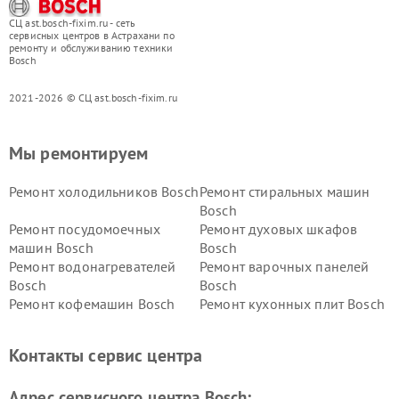
СЦ ast.bosch-fixim.ru - сеть
сервисных центров в Астрахани по
ремонту и обслуживанию техники
Bosch
2021-2026 © СЦ ast.bosch-fixim.ru
Мы ремонтируем
Ремонт холодильников Bosch
Ремонт стиральных машин
Bosch
Ремонт посудомоечных
Ремонт духовых шкафов
машин Bosch
Bosch
Ремонт водонагревателей
Ремонт варочных панелей
Bosch
Bosch
Ремонт кофемашин Bosch
Ремонт кухонных плит Bosch
Ремонт микроволновых
Ремонт парогенераторов
печей Bosch
Bosch
Контакты сервис центра
Ремонт сушильных автоматов
Ремонт морозильных камер
Bosch
Bosch
Адрес сервисного центра Bosch: