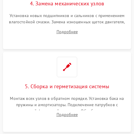
4. Замена механических узлов
Установка новых подшипников и сальников с применением
влагостойкой смазки. Замена изношенных щеток двигателя,
порванного ремня привода, неисправного сливного насоса
Подробнее
или поврежденной резиновой манжеты.
5. Сборка и герметизация системы
Монтаж всех узлов в обратном порядке. Установка бака на
пружины и амортизаторы. Подключение патрубков с
надежной фиксацией хомутами. Обработка стыков
Подробнее
герметиком для предотвращения возможных протечек воды.