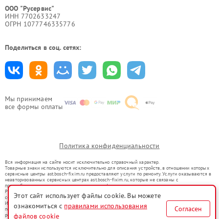
ООО "Русервис"
ИНН 7702633247
ОГРН 1077746335776
Поделиться в соц. сетях:
Мы принимаем
все формы оплаты
Политика конфиденциальности
Вся информация на сайте носит исключительно справочный характер.
Товарные знаки используются исключительно для описания устройств, в отношении которых
сервисные центры ast.bosch-fixim.ru предоставляют услуги по ремонту. Услуги оказываются в
неавторизованных сервисных центрах ast.bosch-fixim.ru, которые не связаны с
правообладателями товарных знаков или их официальными представителями.
Ремонт осуществляется для устройств, уже введенных в гражданский оборот в соответствии
Этот сайт использует файлы cookie. Вы можете
со статьей 1487 ГК РФ.
Использование товарных знаков не преследует цели индивидуализации услуг или введения
ознакомиться с
правилами использования
Согласен
потребителей в заблуждение, а служит для информирования о предоставляемых услугах по
ремонту техники указанных брендов.
файлов cookie