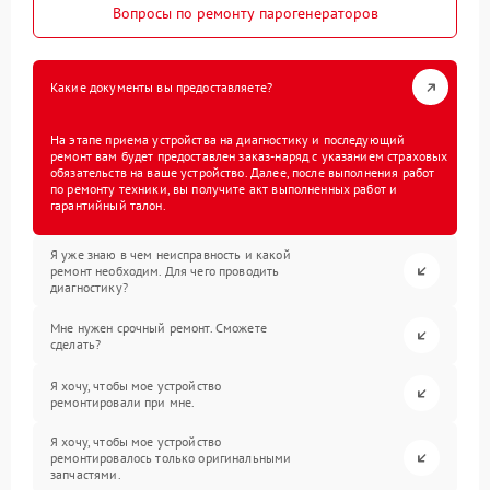
Вопросы по ремонту парогенераторов
Какие документы вы предоставляете?
На этапе приема устройства на диагностику и последующий
ремонт вам будет предоставлен заказ-наряд с указанием страховых
обязательств на ваше устройство. Далее, после выполнения работ
по ремонту техники, вы получите акт выполненных работ и
гарантийный талон.
Я уже знаю в чем неисправность и какой
ремонт необходим. Для чего проводить
диагностику?
Мне нужен срочный ремонт. Сможете
сделать?
Я хочу, чтобы мое устройство
ремонтировали при мне.
Я хочу, чтобы мое устройство
ремонтировалось только оригинальными
запчастями.