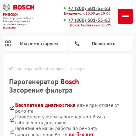
+7 (800) 301-55-83
Ежедневно, с 10:00 до 20:00
FIX-BOSCH
Ремонт устройств Bosch
+7 (800) 301-55-83
Специализированный
cервисный центр г.
Звонок бесплатный по РФ
Астрахань
Мы ремонтируем
Позвонить
ахани
Парогенератор Bosch засорение фильтра
Парогенератор
Bosch
Засорение фильтра
Бесплатная диагностика
даже при отказе от
ремонта
Привезем и увезем парогенератор Bosch
собственной доставкой
Ремонт посудомоечных машин Bosch
Ремонт водонагревателей Bosch
Ремонт микроволновых печей Bosch
Ремонт морозильных камер Bosch
Ремонт стиральных машин Bosch
Ремонт варочных панелей Bosch
Ремонт сушильных автоматов Bosch
Ремонт сушильных машин Bosch
Гарантия на наши работы по ремонту
до 3-х лет
парогенераторов Bosch