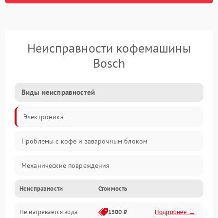
Неисправности кофемашины
Bosch
Виды неисправностей
Электроника
Проблемы с кофе и заварочным блоком
Механические повреждения
Неисправности
Стоимость
Прочие неисправности
Не нагревается вода
1500 ₽
Подробнее →
Включение и работа