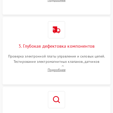
Подробнее
Промывка дренажных каналов и фильтров с использованием
специализированной химии.
3. Глубокая дефектовка компонентов
Проверка электронной платы управления и силовых цепей.
Тестирование электромагнитных клапанов, датчиков
температуры и расходомера. Оценка степени износа
Подробнее
жерновов кофемолки, уплотнительных колец гидросистемы
и шестерней редуктора.