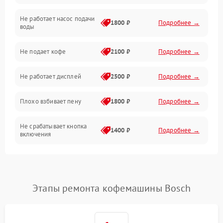
Не работает насос подачи
Проблемы с водой
1800 ₽
Подробнее →
воды
Проблемы с капучинатором и паром
Не подает кофе
2100 ₽
Подробнее →
Управление и электроника
Не работает дисплей
2500 ₽
Подробнее →
Программное обеспечение
Плохо взбивает пену
1800 ₽
Подробнее →
Не срабатывает кнопка
1400 ₽
Подробнее →
включения
Запах гари при работе
1800 ₽
Подробнее →
Постоянные сбои в работе
1500 ₽
Подробнее →
Этапы ремонта кофемашины Bosch