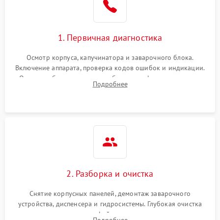
1. Первичная диагностика
Осмотр корпуса, капучинатора и заварочного блока.
Включение аппарата, проверка кодов ошибок и индикации.
Оценка работы помпы, термоблока и кофемолки на слух.
Подробнее
Измерение температуры и давления воды для выявления
локализации поломки.
2. Разборка и очистка
Снятие корпусных панелей, демонтаж заварочного
устройства, диспенсера и гидросистемы. Глубокая очистка
внутренних узлов от кофейных масел, жмыха и накипи.