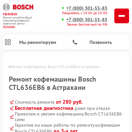
+7 (800) 301-55-83
Ежедневно, с 10:00 до 20:00
FIX-BOSCH
Ремонт устройств Bosch
+7 (800) 301-55-83
Специализированный
cервисный центр г.
Звонок бесплатный по РФ
Астрахань
Мы ремонтируем
Позвонить
ахани
Ремонт кофемашины Bosch CTL636EB6 в Астрахани
Ремонт кофемашины Bosch
CTL636EB6 в Астрахани
от 280 руб.
Стоимость ремонта
Бесплатная диагностика
даже при отказе
Привезем и увезем кофемашину Bosch CTL636EB6
сами
Ремонт посудомоечных машин Bosch
Ремонт водонагревателей Bosch
Ремонт морозильных камер Bosch
Ремонт стиральных машин Bosch
Ремонт варочных панелей Bosch
Ремонт микроволновых печей Bosch
Ремонт сушильных автоматов Bosch
Ремонт сушильных машин Bosch
Гарантия на наши работы по ремонту кофемашин
до 3-х лет
Bosch CTL636EB6