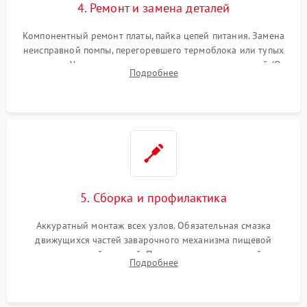
4. Ремонт и замена деталей
Компонентный ремонт платы, пайка цепей питания. Замена
неисправной помпы, перегоревшего термоблока или тупых
жерновов. Установка новых силиконовых уплотнителей (O-
Подробнее
ring) и тефлоновых трубок для надежного устранения
протечек.
5. Сборка и профилактика
Аккуратный монтаж всех узлов. Обязательная смазка
движущихся частей заварочного механизма пищевой
силиконовой смазкой. Проведение программной
Подробнее
декальцинации и очистки системы от кофейных масел.
Надежная фиксация всех соединений.