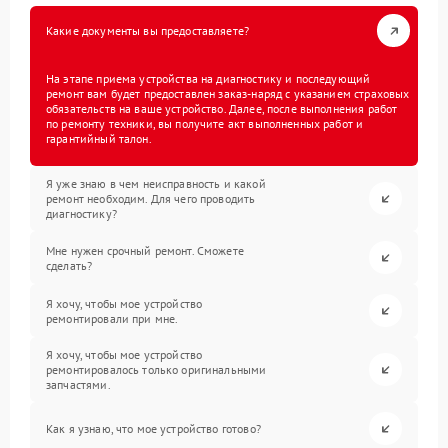
Какие документы вы предоставляете?
На этапе приема устройства на диагностику и последующий
ремонт вам будет предоставлен заказ-наряд с указанием страховых
обязательств на ваше устройство. Далее, после выполнения работ
по ремонту техники, вы получите акт выполненных работ и
гарантийный талон.
Я уже знаю в чем неисправность и какой
ремонт необходим. Для чего проводить
диагностику?
Мне нужен срочный ремонт. Сможете
сделать?
Я хочу, чтобы мое устройство
ремонтировали при мне.
Я хочу, чтобы мое устройство
ремонтировалось только оригинальными
запчастями.
Как я узнаю, что мое устройство готово?