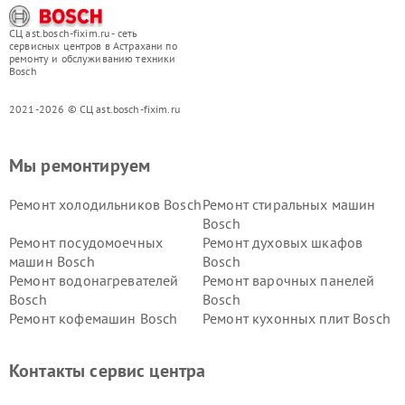
СЦ ast.bosch-fixim.ru - сеть
сервисных центров в Астрахани по
ремонту и обслуживанию техники
Bosch
2021-2026 © СЦ ast.bosch-fixim.ru
Мы ремонтируем
Ремонт холодильников Bosch
Ремонт стиральных машин
Bosch
Ремонт посудомоечных
Ремонт духовых шкафов
машин Bosch
Bosch
Ремонт водонагревателей
Ремонт варочных панелей
Bosch
Bosch
Ремонт кофемашин Bosch
Ремонт кухонных плит Bosch
Ремонт микроволновых
Ремонт парогенераторов
печей Bosch
Bosch
Контакты сервис центра
Ремонт сушильных автоматов
Ремонт морозильных камер
Bosch
Bosch