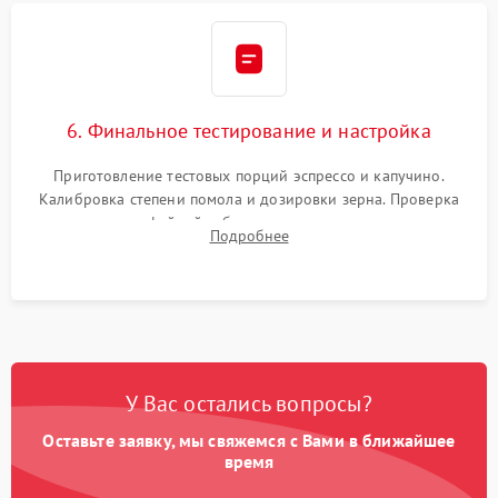
6. Финальное тестирование и настройка
Приготовление тестовых порций эспрессо и капучино.
Калибровка степени помола и дозировки зерна. Проверка
плотности кофейной таблетки, температуры напитка и
Подробнее
качества молочной пены. Контроль отсутствия посторонних
шумов и протечек.
У Вас остались вопросы?
Оставьте заявку, мы свяжемся с Вами в ближайшее
время