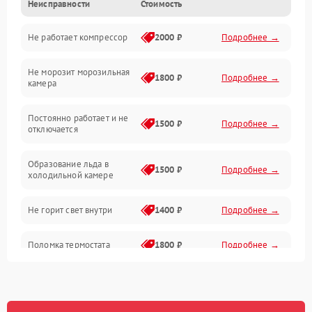
Неисправности
Стоимость
Механика
Не работает компрессор
2000 ₽
Подробнее →
Электропитание
Не морозит морозильная
Дренаж
1800 ₽
Подробнее →
камера
Оттайка
Постоянно работает и не
1500 ₽
Подробнее →
отключается
Программное обеспечение
Образование льда в
1500 ₽
Подробнее →
холодильной камере
Не горит свет внутри
1400 ₽
Подробнее →
Поломка термостата
1800 ₽
Подробнее →
Не работает вентилятор
1800 ₽
Подробнее →