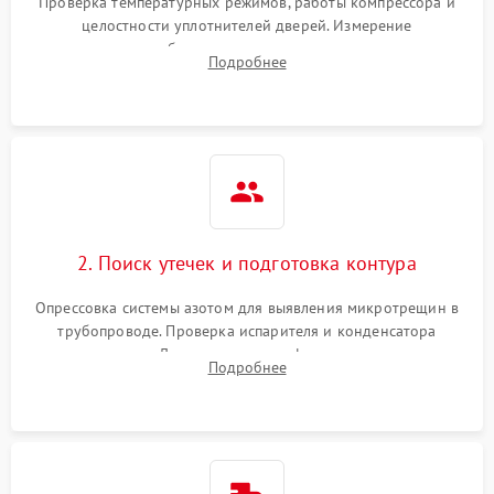
Проверка температурных режимов, работы компрессора и
целостности уплотнителей дверей. Измерение
сопротивления обмоток мотора, проверка термостата и
Подробнее
считывание кодов ошибок с электронного дисплея.
2. Поиск утечек и подготовка контура
Опрессовка системы азотом для выявления микротрещин в
трубопроводе. Проверка испарителя и конденсатора
течеискателем. Демонтаж старого фильтра-осушителя и
Подробнее
продувка капиллярной трубки для устранения засоров.