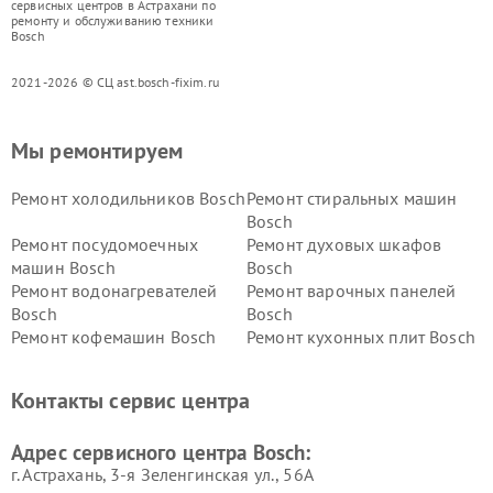
сервисных центров в Астрахани по
ремонту и обслуживанию техники
Bosch
2021-2026 © СЦ ast.bosch-fixim.ru
Мы ремонтируем
Ремонт холодильников Bosch
Ремонт стиральных машин
Bosch
Ремонт посудомоечных
Ремонт духовых шкафов
машин Bosch
Bosch
Ремонт водонагревателей
Ремонт варочных панелей
Bosch
Bosch
Ремонт кофемашин Bosch
Ремонт кухонных плит Bosch
Ремонт микроволновых
Ремонт парогенераторов
печей Bosch
Bosch
Контакты сервис центра
Ремонт сушильных автоматов
Ремонт морозильных камер
Bosch
Bosch
Адрес сервисного центра Bosch:
г. Астрахань, 3-я Зеленгинская ул., 56А