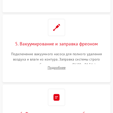
сломанных заслонок или поврежденных дверных петель.
5. Вакуумирование и заправка фреоном
Подключение вакуумного насоса для полного удаления
воздуха и влаги из контура. Заправка системы строго
дозированным объемом хладагента (R600a, R134a) по
Подробнее
электронным весам. Контроль рабочего давления в системе.