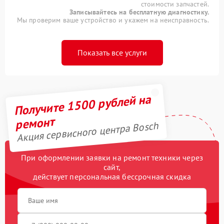
стоимости запчастей.
Записывайтесь на бесплатную диагностику.
Мы проверим ваше устройство и укажем на неисправность.
Показать все услуги
Получите 1500 рублей на
ремонт
Акция сервисного центра Bosch
При оформлении заявки на ремонт техники через
сайт,
действует персональная бессрочная скидка