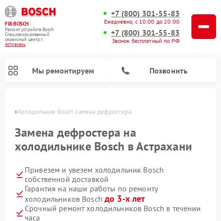
+7 (800) 301-55-83
Ежедневно, с 10:00 до 20:00
FIX-BOSCH
Ремонт устройств Bosch
+7 (800) 301-55-83
Специализированный
cервисный центр г.
Звонок бесплатный по РФ
Астрахань
Мы ремонтируем
Позвонить
ахани
Холодильник Bosch замена дефростера
Замена дефростера на
холодильнике Bosch в Астрахани
Привезем и увезем холодильник Bosch
собственной доставкой
Гарантия на наши работы по ремонту
до 3-х лет
холодильников Bosch
Ремонт стиральных машин Bosch
Ремонт варочных панелей Bosch
Ремонт морозильных камер Bosch
Ремонт посудомоечных машин Bosch
Ремонт водонагревателей Bosch
Ремонт микроволновых печей Bosch
Ремонт сушильных автоматов Bosch
Ремонт сушильных машин Bosch
Срочный ремонт холодильников Bosch в течении
часа