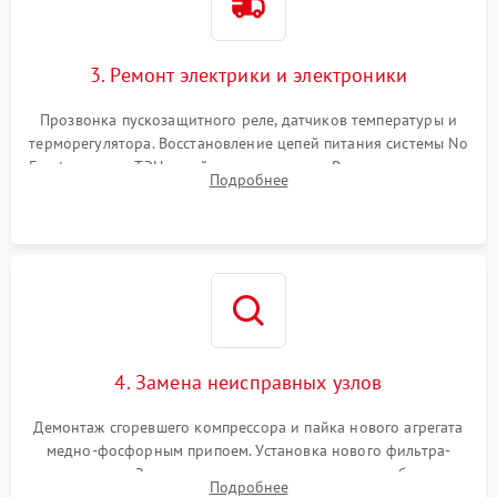
3. Ремонт электрики и электроники
Прозвонка пускозащитного реле, датчиков температуры и
терморегулятора. Восстановление цепей питания системы No
Frost, включая ТЭН оттайки и вентилятор. Ремонт или замена
Подробнее
платы управления при сбоях алгоритмов.
4. Замена неисправных узлов
Демонтаж сгоревшего компрессора и пайка нового агрегата
медно-фосфорным припоем. Установка нового фильтра-
осушителя. Замена изношенных вентиляторов обдува,
Подробнее