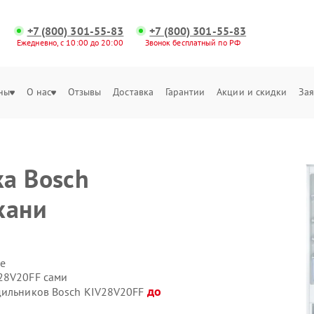
+7 (800) 301-55-83
+7 (800) 301-55-83
Ежедневно, с 10:00 до 20:00
Звонок бесплатный по РФ
ны
О нас
Отзывы
Доставка
Гарантии
Акции и скидки
Зая
а Bosch
хани
е
28V20FF сами
до
одильников Bosch KIV28V20FF