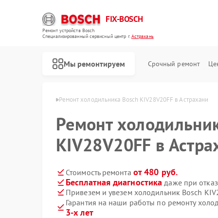
FIX-BOSCH
Ремонт устройств Bosch
Специализированный cервисный центр г.
Астрахань
Мы ремонтируем
Срочный ремонт
Це
 Bosch в Астрахани
Ремонт холодильника Bosch KIV28V20FF в Астрахани
Ремонт холодильник
KIV28V20FF в Астра
от 480 руб.
Стоимость ремонта
Бесплатная диагностика
даже при отказ
Привезем и увезем холодильник Bosch KIV
Гарантия на наши работы по ремонту хол
3-х лет
Ремонт стиральных машин Bosch
Ремонт посудомоечных машин Bosch
Ремонт духовых шкафов Bosch
Ремонт водонагревателей Bosch
Ремонт варочных панелей Bosch
Ремонт микроволновых печей Bosch
Ремонт парогенераторов Bosch
Ремонт сушильных автоматов Bosch
Ремонт морозильных камер Bosch
Ремонт сушильных машин Bosch