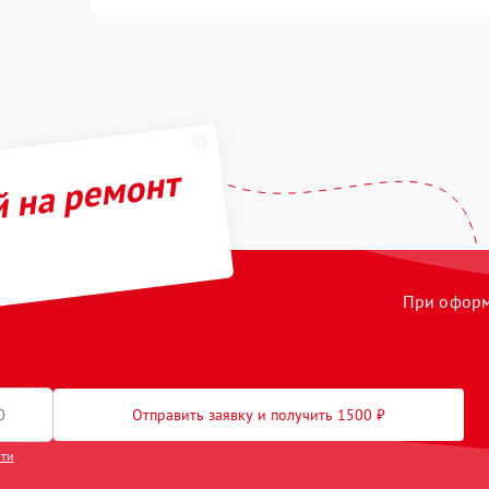
й на ремонт
При оформл
Отправить заявку и получить 1500 ₽
сти