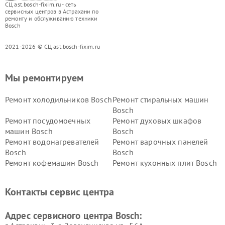
СЦ ast.bosch-fixim.ru - сеть
сервисных центров в Астрахани по
ремонту и обслуживанию техники
Bosch
2021-2026 © СЦ ast.bosch-fixim.ru
Мы ремонтируем
Ремонт холодильников Bosch
Ремонт стиральных машин
Bosch
Ремонт посудомоечных
Ремонт духовых шкафов
машин Bosch
Bosch
Ремонт водонагревателей
Ремонт варочных панелей
Bosch
Bosch
Ремонт кофемашин Bosch
Ремонт кухонных плит Bosch
Ремонт микроволновых
Ремонт парогенераторов
печей Bosch
Bosch
Контакты сервис центра
Ремонт сушильных автоматов
Ремонт морозильных камер
Bosch
Bosch
Адрес сервисного центра Bosch: