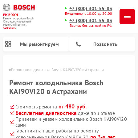
+7 (800) 301-55-83
Ежедневно, с 10:00 до 20:00
FIX-BOSCH
Ремонт устройств Bosch
+7 (800) 301-55-83
Специализированный
cервисный центр г.
Звонок бесплатный по РФ
Астрахань
Мы ремонтируем
Позвонить
ахани
Ремонт холодильника Bosch KAI90VI20 в Астрахани
Ремонт холодильника Bosch
KAI90VI20 в Астрахани
от 480 руб.
Стоимость ремонта
Бесплатная диагностика
даже при отказе
Привезем и увезем холодильник Bosch KAI90VI20
сами
Ремонт стиральных машин Bosch
Ремонт варочных панелей Bosch
Ремонт морозильных камер Bosch
Ремонт посудомоечных машин Bosch
Ремонт водонагревателей Bosch
Ремонт микроволновых печей Bosch
Ремонт сушильных автоматов Bosch
Ремонт сушильных машин Bosch
Гарантия на наши работы по ремонту
до 3-х лет
холодильников Bosch KAI90VI20