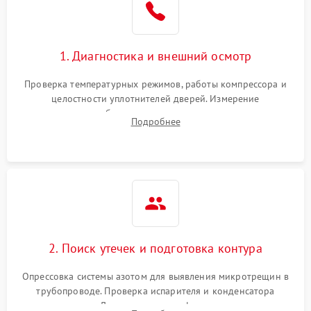
на стенках
Сбой в работе инвертора
2100 ₽
Подробнее →
1. Диагностика и внешний осмотр
Запах горелого при
2000 ₽
Подробнее →
Проверка температурных режимов, работы компрессора и
работе
целостности уплотнителей дверей. Измерение
сопротивления обмоток мотора, проверка термостата и
Не включается
Подробнее
1000 ₽
Подробнее →
считывание кодов ошибок с электронного дисплея.
холодильник
Проблемы с системой
автоматической
1800 ₽
Подробнее →
разморозки
2. Поиск утечек и подготовка контура
Опрессовка системы азотом для выявления микротрещин в
трубопроводе. Проверка испарителя и конденсатора
течеискателем. Демонтаж старого фильтра-осушителя и