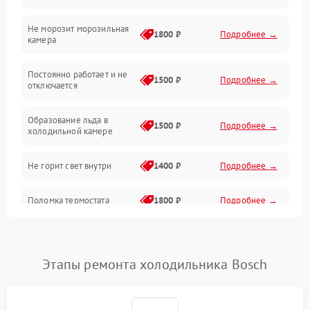
Не морозит морозильная
Дренаж
1800 ₽
Подробнее →
камера
Оттайка
Постоянно работает и не
1500 ₽
Подробнее →
отключается
Программное обеспечение
Образование льда в
1500 ₽
Подробнее →
холодильной камере
Не горит свет внутри
1400 ₽
Подробнее →
Поломка термостата
1800 ₽
Подробнее →
Не работает вентилятор
1800 ₽
Подробнее →
Этапы ремонта холодильника Bosch
Поломка системы No Frost
2600 ₽
Подробнее →
Образование конденсата
1800 ₽
Подробнее →