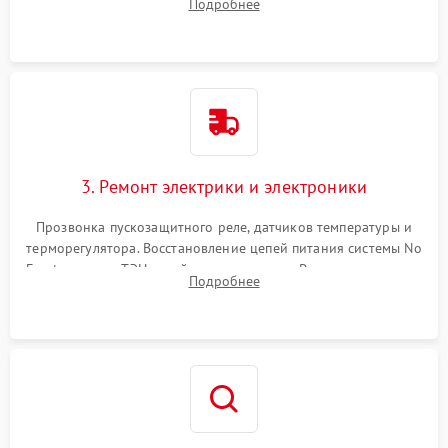
Подробнее
продувка капиллярной трубки для устранения засоров.
3. Ремонт электрики и электроники
Прозвонка пускозащитного реле, датчиков температуры и
терморегулятора. Восстановление цепей питания системы No
Frost, включая ТЭН оттайки и вентилятор. Ремонт или замена
Подробнее
платы управления при сбоях алгоритмов.