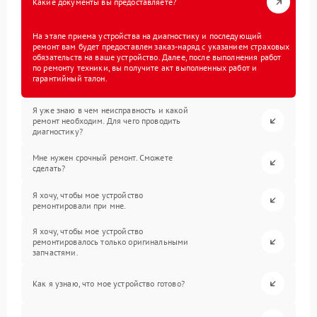
Какие документы вы предоставляете?
На этапе приема устройства на диагностику и последующий
ремонт вам будет предоставлен заказ-наряд с указанием страховых
обязательств на ваше устройство. Далее, после выполнения работ
по ремонту техники, вы получите акт выполненных работ и
гарантийный талон.
Я уже знаю в чем неисправность и какой
ремонт необходим. Для чего проводить
диагностику?
Мне нужен срочный ремонт. Сможете
сделать?
Я хочу, чтобы мое устройство
ремонтировали при мне.
Я хочу, чтобы мое устройство
ремонтировалось только оригинальными
запчастями.
Как я узнаю, что мое устройство готово?