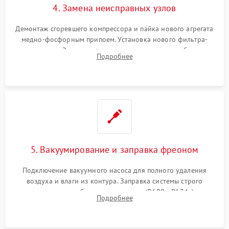
4. Замена неисправных узлов
Демонтаж сгоревшего компрессора и пайка нового агрегата
медно-фосфорным припоем. Установка нового фильтра-
осушителя. Замена изношенных вентиляторов обдува,
Подробнее
сломанных заслонок или поврежденных дверных петель.
5. Вакуумирование и заправка фреоном
Подключение вакуумного насоса для полного удаления
воздуха и влаги из контура. Заправка системы строго
дозированным объемом хладагента (R600a, R134a) по
Подробнее
электронным весам. Контроль рабочего давления в системе.