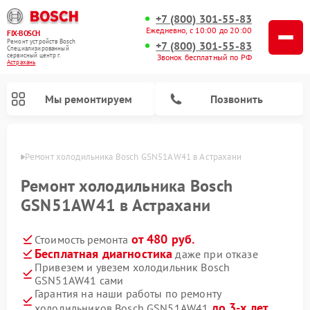
+7 (800) 301-55-83
Ежедневно, с 10:00 до 20:00
FIX-BOSCH
Ремонт устройств Bosch
+7 (800) 301-55-83
Специализированный
cервисный центр г.
Звонок бесплатный по РФ
Астрахань
Мы ремонтируем
Позвонить
ахани
Ремонт холодильника Bosch GSN51AW41 в Астрахани
Ремонт холодильника Bosch
GSN51AW41 в Астрахани
от 480 руб.
Стоимость ремонта
Бесплатная диагностика
даже при отказе
Привезем и увезем холодильник Bosch
GSN51AW41 сами
Ремонт стиральных машин Bosch
Ремонт варочных панелей Bosch
Ремонт морозильных камер Bosch
Ремонт посудомоечных машин Bosch
Ремонт водонагревателей Bosch
Ремонт микроволновых печей Bosch
Ремонт сушильных автоматов Bosch
Ремонт сушильных машин Bosch
Гарантия на наши работы по ремонту
до 3-х лет
холодильников Bosch GSN51AW41