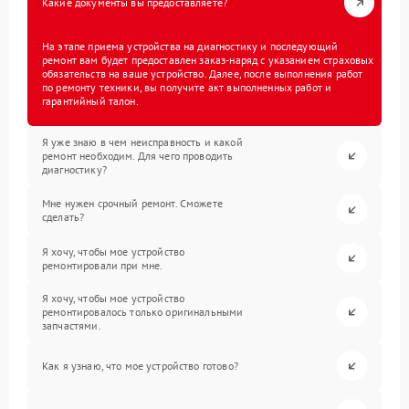
Какие документы вы предоставляете?
На этапе приема устройства на диагностику и последующий
ремонт вам будет предоставлен заказ-наряд с указанием страховых
обязательств на ваше устройство. Далее, после выполнения работ
по ремонту техники, вы получите акт выполненных работ и
гарантийный талон.
Я уже знаю в чем неисправность и какой
ремонт необходим. Для чего проводить
диагностику?
Мне нужен срочный ремонт. Сможете
сделать?
Я хочу, чтобы мое устройство
ремонтировали при мне.
Я хочу, чтобы мое устройство
ремонтировалось только оригинальными
запчастями.
Как я узнаю, что мое устройство готово?