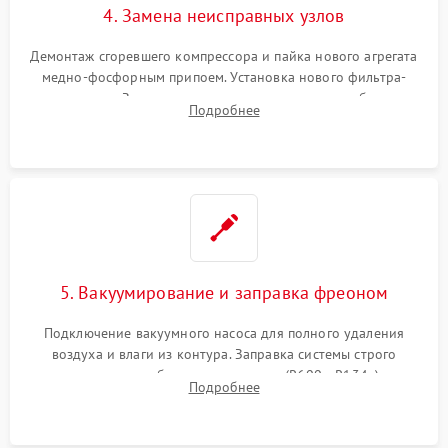
4. Замена неисправных узлов
Демонтаж сгоревшего компрессора и пайка нового агрегата
медно-фосфорным припоем. Установка нового фильтра-
осушителя. Замена изношенных вентиляторов обдува,
Подробнее
сломанных заслонок или поврежденных дверных петель.
5. Вакуумирование и заправка фреоном
Подключение вакуумного насоса для полного удаления
воздуха и влаги из контура. Заправка системы строго
дозированным объемом хладагента (R600a, R134a) по
Подробнее
электронным весам. Контроль рабочего давления в системе.