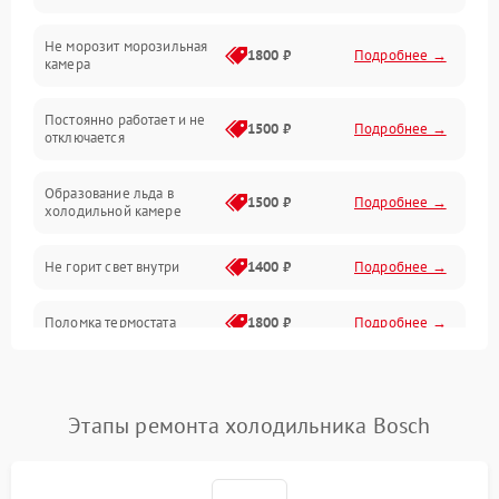
Не морозит морозильная
Дренаж
1800 ₽
Подробнее →
камера
Оттайка
Постоянно работает и не
1500 ₽
Подробнее →
отключается
Программное обеспечение
Образование льда в
1500 ₽
Подробнее →
холодильной камере
Не горит свет внутри
1400 ₽
Подробнее →
Поломка термостата
1800 ₽
Подробнее →
Не работает вентилятор
1800 ₽
Подробнее →
Этапы ремонта холодильника Bosch
Поломка системы No Frost
2600 ₽
Подробнее →
Образование конденсата
1800 ₽
Подробнее →