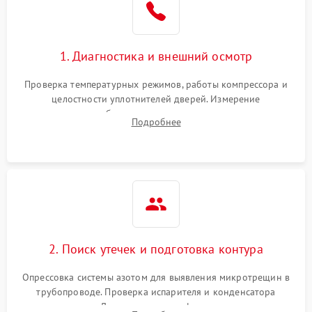
на стенках
Сбой в работе инвертора
2100 ₽
Подробнее →
1. Диагностика и внешний осмотр
Запах горелого при
2000 ₽
Подробнее →
Проверка температурных режимов, работы компрессора и
работе
целостности уплотнителей дверей. Измерение
сопротивления обмоток мотора, проверка термостата и
Не включается
Подробнее
1000 ₽
Подробнее →
считывание кодов ошибок с электронного дисплея.
холодильник
Проблемы с системой
автоматической
1800 ₽
Подробнее →
разморозки
2. Поиск утечек и подготовка контура
Опрессовка системы азотом для выявления микротрещин в
трубопроводе. Проверка испарителя и конденсатора
течеискателем. Демонтаж старого фильтра-осушителя и