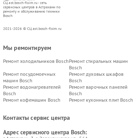
СЦ ast.bosch-fixim.ru - сеть
сервисных центров в Астрахани по
ремонту и обслуживанию техники
Bosch
2021-2026 © СЦ ast.bosch-fixim.ru
Мы ремонтируем
Ремонт холодильников Bosch
Ремонт стиральных машин
Bosch
Ремонт посудомоечных
Ремонт духовых шкафов
машин Bosch
Bosch
Ремонт водонагревателей
Ремонт варочных панелей
Bosch
Bosch
Ремонт кофемашин Bosch
Ремонт кухонных плит Bosch
Ремонт микроволновых
Ремонт парогенераторов
печей Bosch
Bosch
Контакты сервис центра
Ремонт сушильных автоматов
Ремонт морозильных камер
Bosch
Bosch
Адрес сервисного центра Bosch: