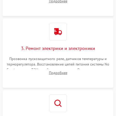
Подробнее
продувка капиллярной трубки для устранения засоров.
3. Ремонт электрики и электроники
Прозвонка пускозащитного реле, датчиков температуры и
терморегулятора. Восстановление цепей питания системы No
Frost, включая ТЭН оттайки и вентилятор. Ремонт или замена
Подробнее
платы управления при сбоях алгоритмов.