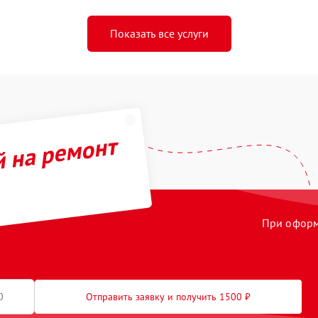
Показать все услуги
й на ремонт
При оформл
Отправить заявку и получить 1500 ₽