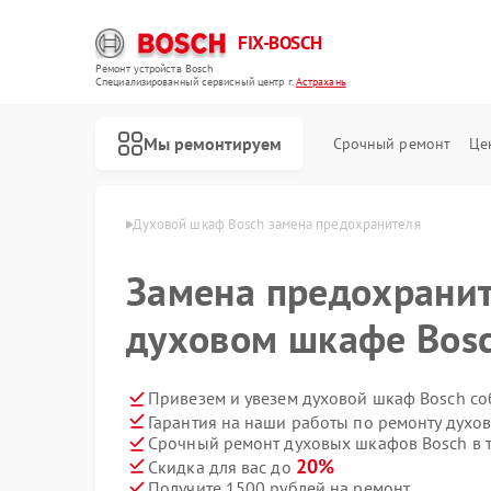
FIX-BOSCH
Ремонт устройств Bosch
Специализированный cервисный центр г.
Астрахань
Мы ремонтируем
Срочный ремонт
Це
 Bosch в Астрахани
Духовой шкаф Bosch замена предохранителя
Замена предохранит
духовом шкафе Bosc
Привезем и увезем духовой шкаф Bosch со
Гарантия на наши работы по ремонту дух
Срочный ремонт духовых шкафов Bosch в т
20%
Скидка для вас до
Получите 1500 рублей на ремонт
Ремонт стиральных машин Bosch
Ремонт посудомоечных машин Bosch
Ремонт водонагревателей Bosch
Ремонт варочных панелей Bosch
Ремонт микроволновых печей Bosch
Ремонт парогенераторов Bosch
Ремонт сушильных автоматов Bosch
Ремонт морозильных камер Bosch
Ремонт сушильных машин Bosch