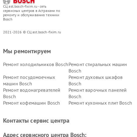
СЦ ast.bosch-fixim.ru - сеть
сервисных центров в Астрахани по
ремонту и обслуживанию техники
Bosch
2021-2026 © СЦ ast.bosch-fixim.ru
Мы ремонтируем
Ремонт холодильников Bosch
Ремонт стиральных машин
Bosch
Ремонт посудомоечных
Ремонт духовых шкафов
машин Bosch
Bosch
Ремонт водонагревателей
Ремонт варочных панелей
Bosch
Bosch
Ремонт кофемашин Bosch
Ремонт кухонных плит Bosch
Ремонт микроволновых
Ремонт парогенераторов
печей Bosch
Bosch
Контакты сервис центра
Ремонт сушильных автоматов
Ремонт морозильных камер
Bosch
Bosch
Адрес сервисного центра Bosch: