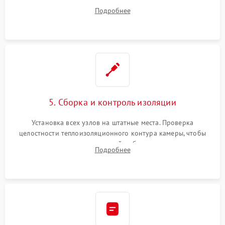
ремонт электронного модуля управления, замена
Подробнее
выгоревших реле, восстановление контактов и замена
уплотнителя.
5. Сборка и контроль изоляции
Установка всех узлов на штатные места. Проверка
целостности теплоизоляционного контура камеры, чтобы
исключить перегрев кухонной мебели и потерю тепла.
Подробнее
Надежная фиксация клемм и сборка корпуса шкафа.