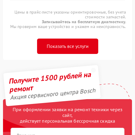
Цены в прайс-листе указаны ориентировочные, без учета
стоимости запчастей.
Записывайтесь на бесплатную диагностику.
Мы проверим ваше устройство и укажем на неисправность.
Показать все услуги
Получите 1500 рублей на
ремонт
Акция сервисного центра Bosch
При оформлении заявки на ремонт техники через
сайт,
действует персональная бессрочная скидка