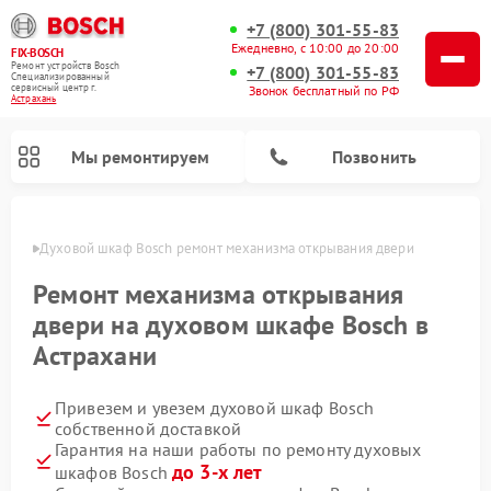
+7 (800) 301-55-83
Ежедневно, с 10:00 до 20:00
FIX-BOSCH
Ремонт устройств Bosch
+7 (800) 301-55-83
Специализированный
cервисный центр г.
Звонок бесплатный по РФ
Астрахань
Мы ремонтируем
Позвонить
ахани
Духовой шкаф Bosch ремонт механизма открывания двери
Ремонт механизма открывания
двери на духовом шкафе Bosch в
Астрахани
Привезем и увезем духовой шкаф Bosch
собственной доставкой
Гарантия на наши работы по ремонту духовых
Ремонт посудомоечных машин Bosch
Ремонт варочных панелей Bosch
Ремонт морозильных камер Bosch
Ремонт стиральных машин Bosch
Ремонт водонагревателей Bosch
Ремонт микроволновых печей Bosch
Ремонт сушильных автоматов Bosch
Ремонт сушильных машин Bosch
до 3-х лет
шкафов Bosch