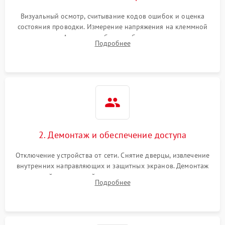
Визуальный осмотр, считывание кодов ошибок и оценка
состояния проводки. Измерение напряжения на клеммной
колодке. Анализ жалоб на проблемы с нагревом,
Подробнее
конвекцией, панелью управления или блокировкой дверцы.
2. Демонтаж и обеспечение доступа
Отключение устройства от сети. Снятие дверцы, извлечение
внутренних направляющих и защитных экранов. Демонтаж
задней или верхней панели для прямого доступа к
Подробнее
нагревательным элементам, плате и вентиляторам.