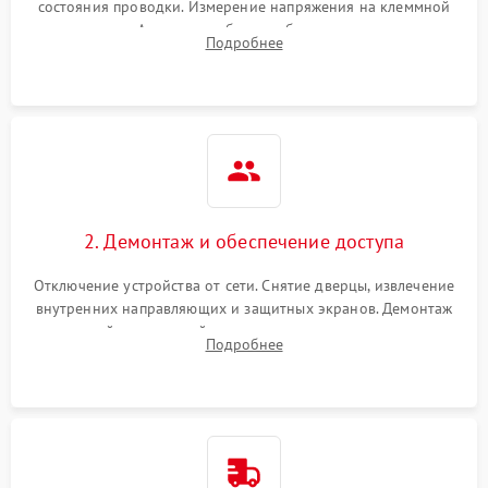
состояния проводки. Измерение напряжения на клеммной
колодке. Анализ жалоб на проблемы с нагревом,
Подробнее
конвекцией, панелью управления или блокировкой дверцы.
2. Демонтаж и обеспечение доступа
Отключение устройства от сети. Снятие дверцы, извлечение
внутренних направляющих и защитных экранов. Демонтаж
задней или верхней панели для прямого доступа к
Подробнее
нагревательным элементам, плате и вентиляторам.