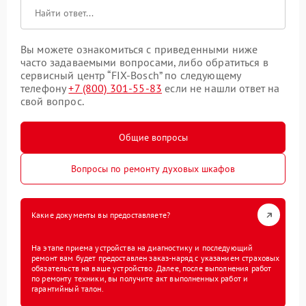
Вы можете ознакомиться с приведенными ниже
часто задаваемыми вопросами, либо обратиться в
сервисный центр “FIX-Bosch” по следующему
телефону
+7 (800) 301-55-83
если не нашли ответ на
свой вопрос.
Общие вопросы
Вопросы по ремонту духовых шкафов
Какие документы вы предоставляете?
На этапе приема устройства на диагностику и последующий
ремонт вам будет предоставлен заказ-наряд с указанием страховых
обязательств на ваше устройство. Далее, после выполнения работ
по ремонту техники, вы получите акт выполненных работ и
гарантийный талон.