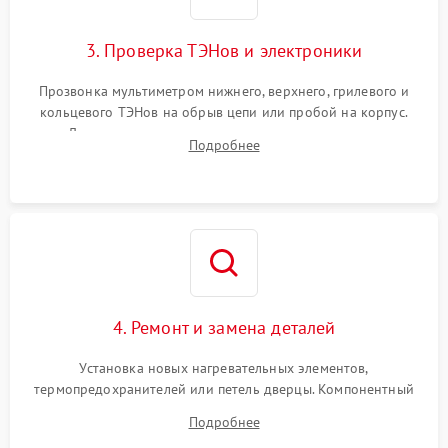
3. Проверка ТЭНов и электроники
Прозвонка мультиметром нижнего, верхнего, грилевого и
кольцевого ТЭНов на обрыв цепи или пробой на корпус.
Диагностика термостата, датчиков температуры,
Подробнее
переключателя режимов и мотора конвекции.
4. Ремонт и замена деталей
Установка новых нагревательных элементов,
термопредохранителей или петель дверцы. Компонентный
ремонт электронного модуля управления, замена
Подробнее
выгоревших реле, восстановление контактов и замена