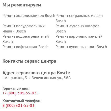
Мы ремонтируем
Ремонт холодильников Bosch
Ремонт стиральных машин
Bosch
Ремонт посудомоечных
Ремонт духовых шкафов
машин Bosch
Bosch
Ремонт водонагревателей
Ремонт варочных панелей
Bosch
Bosch
Ремонт кофемашин Bosch
Ремонт кухонных плит Bosch
Ремонт микроволновых
Ремонт парогенераторов
печей Bosch
Bosch
Контакты сервис центра
Ремонт сушильных автоматов
Ремонт морозильных камер
Bosch
Bosch
Адрес сервисного центра Bosch:
г. Астрахань, 3-я Зеленгинская ул., 56А
Горячая линия:
+7 (800) 301-55-83
Контактный телефон:
8 (800) 301-55-83