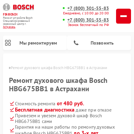
+7 (800) 301-55-83
Ежедневно, с 10:00 до 20:00
FIX-BOSCH
Ремонт устройств Bosch
+7 (800) 301-55-83
Специализированный
cервисный центр г.
Звонок бесплатный по РФ
Астрахань
Мы ремонтируем
Позвонить
ахани
Ремонт духового шкафа Bosch HBG675BB1 в Астрахани
Ремонт духового шкафа Bosch
HBG675BB1 в Астрахани
от 480 руб.
Стоимость ремонта
Бесплатная диагностика
даже при отказе
Привезем и увезем духовой шкаф Bosch
HBG675BB1 сами
Ремонт посудомоечных машин Bosch
Ремонт варочных панелей Bosch
Ремонт морозильных камер Bosch
Ремонт стиральных машин Bosch
Ремонт водонагревателей Bosch
Ремонт микроволновых печей Bosch
Ремонт сушильных автоматов Bosch
Ремонт сушильных машин Bosch
Гарантия на наши работы по ремонту духовых
до 3-х лет
шкафов Bosch HBG675BB1