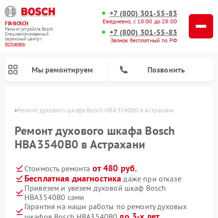
+7 (800) 301-55-83
Ежедневно, с 10:00 до 20:00
FIX-BOSCH
Ремонт устройств Bosch
+7 (800) 301-55-83
Специализированный
cервисный центр г.
Звонок бесплатный по РФ
Астрахань
Мы ремонтируем
Позвонить
ахани
Ремонт духового шкафа Bosch HBA3540B0 в Астрахани
Ремонт духового шкафа Bosch
HBA3540B0 в Астрахани
от 480 руб.
Стоимость ремонта
Бесплатная диагностика
даже при отказе
Привезем и увезем духовой шкаф Bosch
HBA3540B0 сами
Ремонт посудомоечных машин Bosch
Ремонт варочных панелей Bosch
Ремонт морозильных камер Bosch
Ремонт стиральных машин Bosch
Ремонт водонагревателей Bosch
Ремонт микроволновых печей Bosch
Ремонт сушильных автоматов Bosch
Ремонт сушильных машин Bosch
Гарантия на наши работы по ремонту духовых
до 3-х лет
шкафов Bosch HBA3540B0