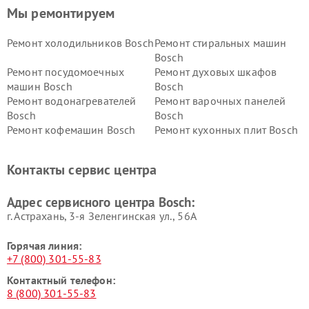
Мы ремонтируем
Ремонт холодильников Bosch
Ремонт стиральных машин
Bosch
Ремонт посудомоечных
Ремонт духовых шкафов
машин Bosch
Bosch
Ремонт водонагревателей
Ремонт варочных панелей
Bosch
Bosch
Ремонт кофемашин Bosch
Ремонт кухонных плит Bosch
Ремонт микроволновых
Ремонт парогенераторов
печей Bosch
Bosch
Контакты сервис центра
Ремонт сушильных автоматов
Ремонт морозильных камер
Bosch
Bosch
Адрес сервисного центра Bosch:
г. Астрахань, 3-я Зеленгинская ул., 56А
Горячая линия:
+7 (800) 301-55-83
Контактный телефон:
8 (800) 301-55-83