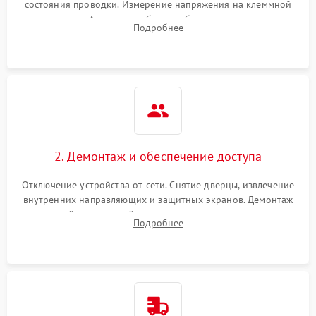
состояния проводки. Измерение напряжения на клеммной
колодке. Анализ жалоб на проблемы с нагревом,
Подробнее
конвекцией, панелью управления или блокировкой дверцы.
2. Демонтаж и обеспечение доступа
Отключение устройства от сети. Снятие дверцы, извлечение
внутренних направляющих и защитных экранов. Демонтаж
задней или верхней панели для прямого доступа к
Подробнее
нагревательным элементам, плате и вентиляторам.