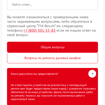
Вы можете ознакомиться с приведенными ниже
часто задаваемыми вопросами, либо обратиться в
сервисный центр “FIX-Bosch” по следующему
телефону
+7 (800) 301-55-83
если не нашли ответ на
свой вопрос.
Общие вопросы
Вопросы по ремонту духовых шкафов
Какие документы вы предоставляете?
На этапе приема устройства на диагностику и последующий
ремонт вам будет предоставлен заказ-наряд с указанием страховых
обязательств на ваше устройство. Далее, после выполнения работ
по ремонту техники, вы получите акт выполненных работ и
гарантийный талон.