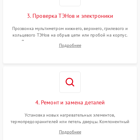
3. Проверка ТЭНов и электроники
Прозвонка мультиметром нижнего, верхнего, грилевого и
кольцевого ТЭНов на обрыв цепи или пробой на корпус.
Диагностика термостата, датчиков температуры,
Подробнее
переключателя режимов и мотора конвекции.
4. Ремонт и замена деталей
Установка новых нагревательных элементов,
термопредохранителей или петель дверцы. Компонентный
ремонт электронного модуля управления, замена
Подробнее
выгоревших реле, восстановление контактов и замена